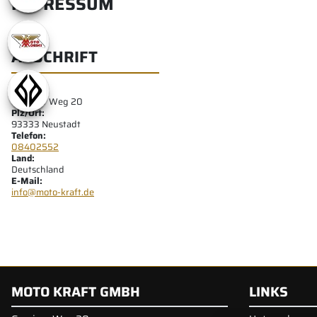
IMPRESSUM
ANSCHRIFT
Adresse:
Grasiger Weg 20
Plz/Ort:
93333 Neustadt
Telefon:
08402552
Land:
Deutschland
E-Mail:
info@moto-kraft.de
MOTO KRAFT GMBH
LINKS